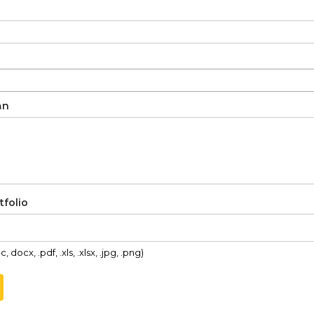
ạn
tfolio
, docx, .pdf, .xls, .xlsx, .jpg, .png)