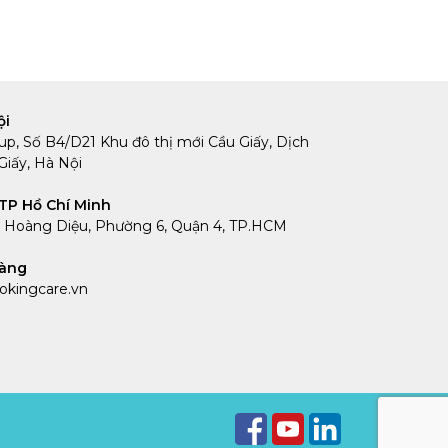
ội
up, Số B4/D21 Khu đô thị mới Cầu Giấy, Dịch
iấy, Hà Nội
TP Hồ Chí Minh
4 Hoàng Diệu, Phường 6, Quận 4, TP.HCM
hàng
kingcare.vn