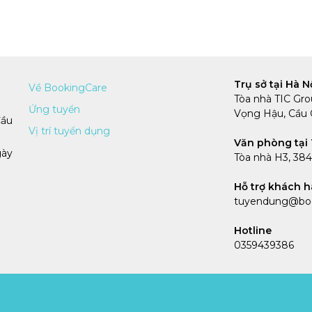
Trụ sở tại Hà N
Về BookingCare
Tòa nhà TIC Gro
Ứng tuyển
Vọng Hậu, Cầu G
Cầu
Vị trí tuyển dụng
Văn phòng tại 
gày
Tòa nhà H3, 38
Hỗ trợ khách 
tuyendung@boo
Hotline
0359439386